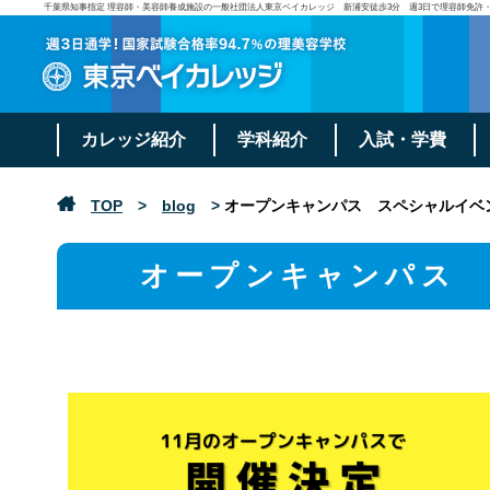
千葉県知事指定 理容師・美容師養成施設の一般社団法人東京ベイカレッジ 新浦安徒歩3分 週3日で理容師免許
カレッジ紹介
学科紹介
入試・学費
TOP
>
blog
>
オープンキャンパス スペシャルイベ
オープンキャンパス 