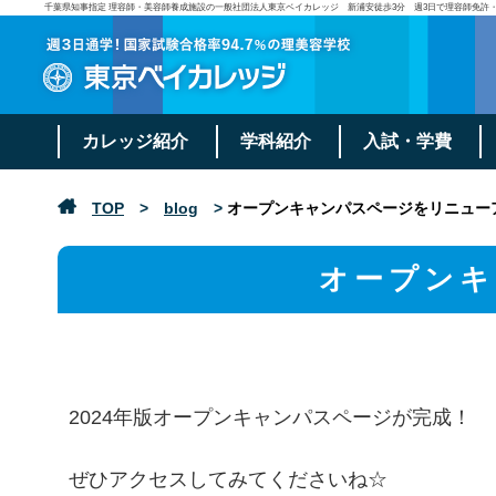
千葉県知事指定 理容師・美容師養成施設の一般社団法人東京ベイカレッジ 新浦安徒歩3分 週3日で理容師免許
カレッジ紹介
学科紹介
入試・学費
TOP
>
blog
>
オープンキャンパスページをリニュー
オープンキ
2024年版オープンキャンパスページが完成！
ぜひアクセスしてみてくださいね☆