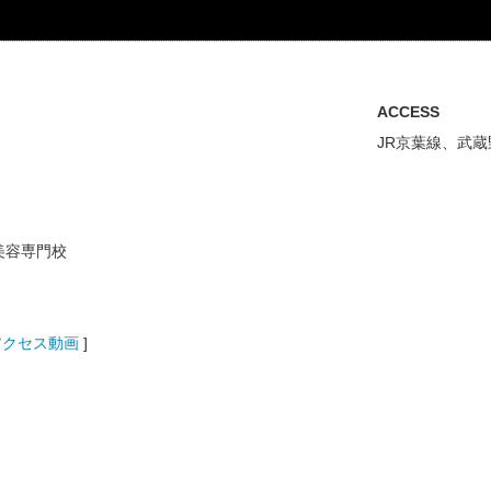
ACCESS
JR京葉線、武
美容専門校
アクセス動画
]