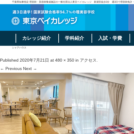
千葉県知事指定 理容師・美容師養成施設の一般社団法人東京ベイカレッジ 新浦安徒歩3分 週3日で理容師免許
カレッジ紹介
学科紹介
入試・学費
シャアハウス
Published
2020年7月21日
at
480 × 350
in
アクセス
.
← Previous
Next →