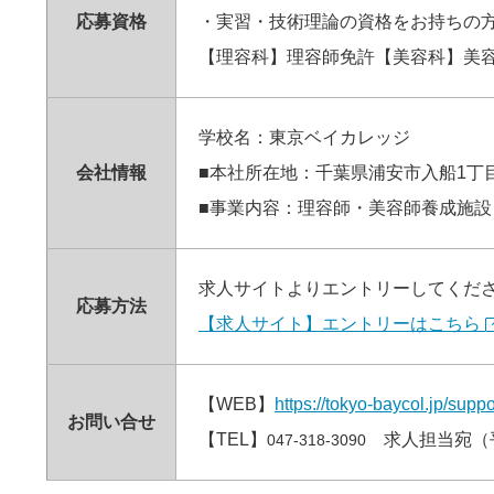
応募資格
・実習・技術理論の資格をお持ちの
【理容科】理容師免許【美容科】美
学校名：東京ベイカレッジ
会社情報
■本社所在地：千葉県浦安市入船1丁目
■事業内容：理容師・美容師養成施設
求人サイトよりエントリーしてくだ
応募方法
【求人サイト】エントリーはこちら
【WEB】
https://tokyo-baycol.jp/suppo
お問い合せ
【TEL】
求人担当宛（平日
047-318-3090