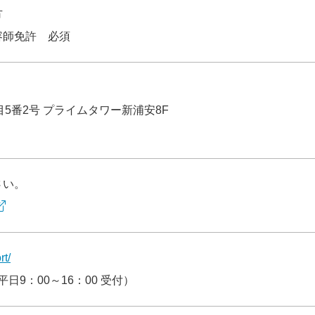
方
容師免許 必須
5番2号 プライムタワー新浦安8F
さい。
rt/
9：00～16：00 受付）