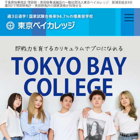
千葉県知事指定 理容師・美容師養成施設の一般社団法人東京ベイカレッジ 新浦安徒歩3分
週3日で理容師免許・美容師免許の国家資格が目指せる