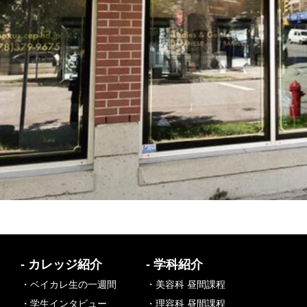
- カレッジ紹介
- 学科紹介
・ベイカレ生の一週間
・美容科 昼間課程
・学生インタビュー
・理容科 昼間課程