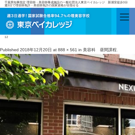
千葉県知事指定 理容師・美容師養成施設の一般社団法人東京ベイカレッジ 新浦安徒歩3分
週3日で理容師免許・美容師免許の国家資格が目指せる
12
Published
2018年12月20日
at
888 × 561
in
美容科 昼間課程
.