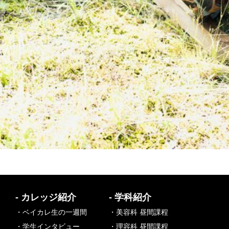
- カレッジ紹介
- 学科紹介
・ベイカレ生の一週間
・美容科 昼間課程
・学生インタビュー
・理容科 昼間課程