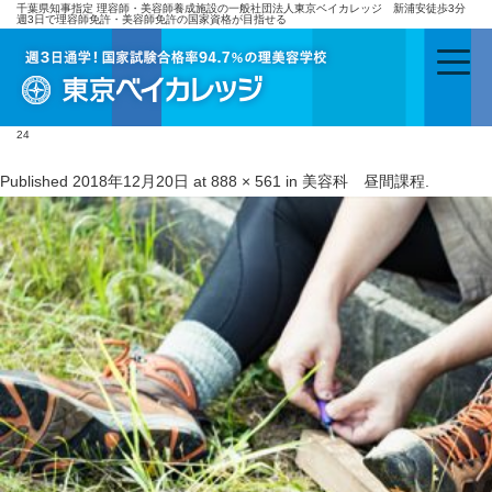
千葉県知事指定 理容師・美容師養成施設の一般社団法人東京ベイカレッジ 新浦安徒歩3分
週3日で理容師免許・美容師免許の国家資格が目指せる
24
Published
2018年12月20日
at
888 × 561
in
美容科 昼間課程
.