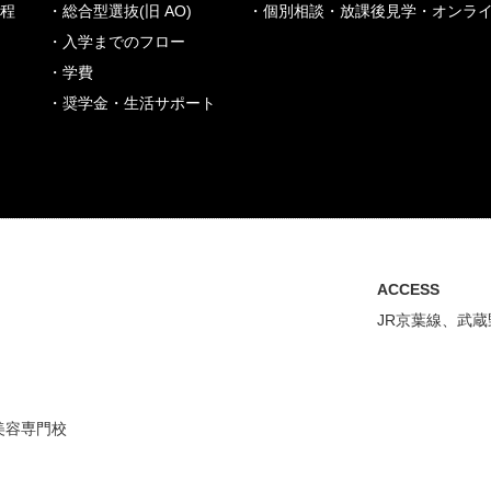
課程
・総合型選抜(旧 AO)
・個別相談・放課後見学・オンラ
・入学までのフロー
・学費
・奨学金・生活サポート
ACCESS
JR京葉線、武
美容専門校