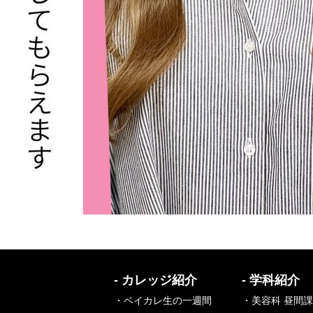
- カレッジ紹介
- 学科紹介
・ベイカレ生の一週間
・美容科 昼間