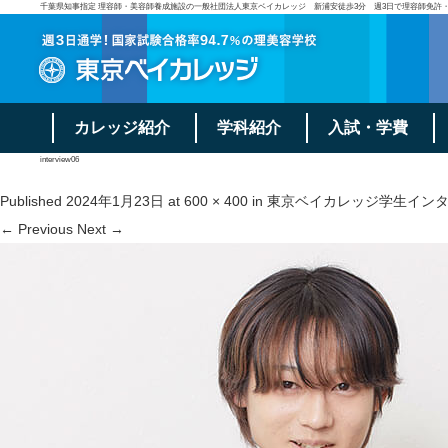
千葉県知事指定 理容師・美容師養成施設の一般社団法人東京ベイカレッジ 新浦安徒歩3分 週3日で理容師免許
カレッジ紹介
学科紹介
入試・学費
interview06
Published
2024年1月23日
at
600 × 400
in
東京ベイカレッジ学生イン
← Previous
Next →