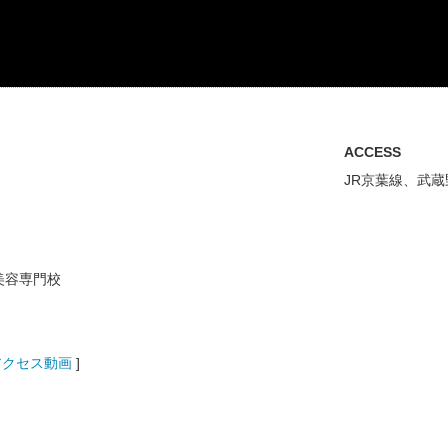
ACCESS
JR京葉線、武
美容専門校
アクセス動画
]