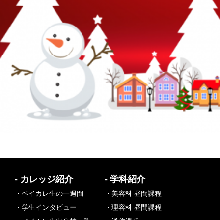
- カレッジ紹介
- 学科紹介
・ベイカレ生の一週間
・美容科 昼間課程
・学生インタビュー
・理容科 昼間課程