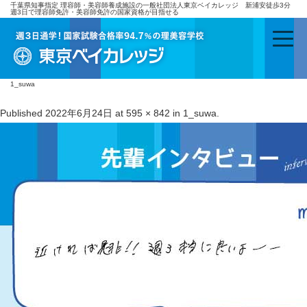
千葉県知事指定 理容師・美容師養成施設の一般社団法人東京ベイカレッジ 新浦安徒歩3分
週3日で理容師免許・美容師免許の国家資格が目指せる
1_suwa
Published
2022年6月24日
at
595 × 842
in
1_suwa
.