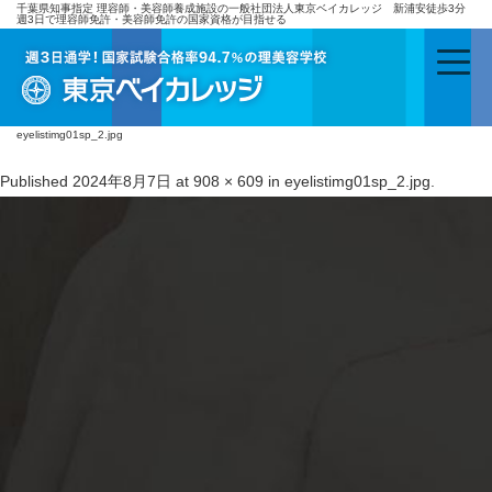
千葉県知事指定 理容師・美容師養成施設の一般社団法人東京ベイカレッジ 新浦安徒歩3分
週3日で理容師免許・美容師免許の国家資格が目指せる
eyelistimg01sp_2.jpg
Published
2024年8月7日
at
908 × 609
in
eyelistimg01sp_2.jpg
.