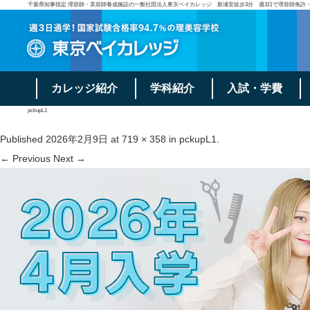
千葉県知事指定 理容師・美容師養成施設の一般社団法人東京ベイカレッジ 新浦安徒歩3分 週3日で理容師免許
カレッジ紹介
学科紹介
入試・学費
pckupL1
Published
2026年2月9日
at
719 × 358
in
pckupL1
.
← Previous
Next →