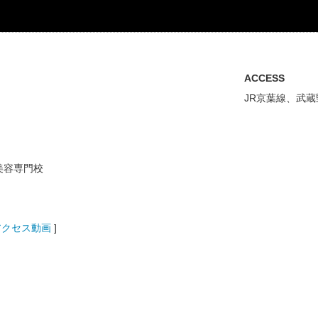
ACCESS
JR京葉線、武
美容専門校
アクセス動画
]