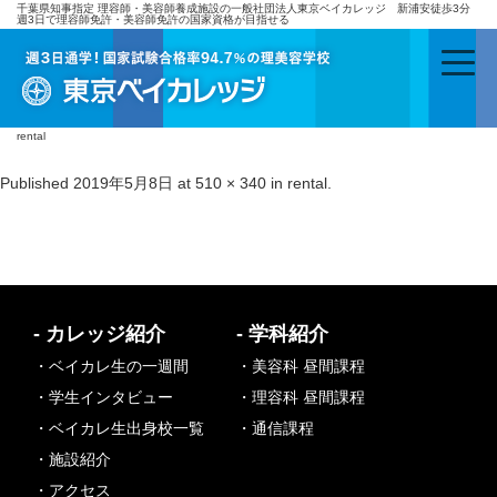
千葉県知事指定 理容師・美容師養成施設の一般社団法人東京ベイカレッジ 新浦安徒歩3分
週3日で理容師免許・美容師免許の国家資格が目指せる
rental
Published
2019年5月8日
at
510 × 340
in
rental
.
- カレッジ紹介
- 学科紹介
・ベイカレ生の一週間
・美容科 昼間課程
・学生インタビュー
・理容科 昼間課程
・ベイカレ生出身校一覧
・通信課程
・施設紹介
・アクセス