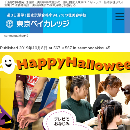
千葉県知事指定 理容師・美容師養成施設の一般社団法人東京ベイカレッジ 新浦安徒歩3分
週3日で理容師免許・美容師免許の国家資格が目指せる
senmongakkou45
Published
2019年10月8日
at
567 × 567
in
senmongakkou45
.