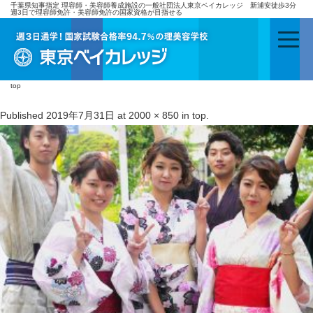
千葉県知事指定 理容師・美容師養成施設の一般社団法人東京ベイカレッジ 新浦安徒歩3分
週3日で理容師免許・美容師免許の国家資格が目指せる
top
Published
2019年7月31日
at
2000 × 850
in
top
.